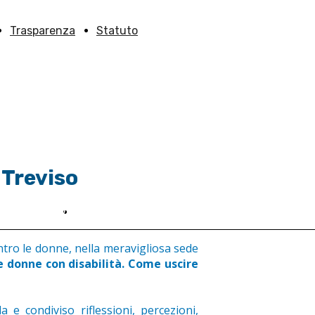
Trasparenza
Statuto
 Treviso
ieni Anffas
Contatti
eni Anffas TV
ntro le donne, nella meravigliosa sede
donne con disabilità. Come uscire
 e condiviso riflessioni, percezioni,