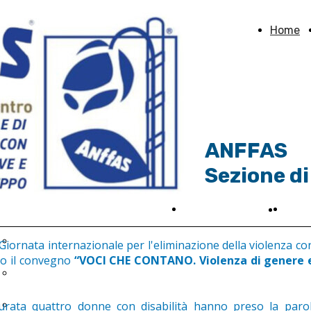
Home
ANFFAS
Sezione di
ogetti
News ed Eventi
Sost
Sosti
Spazio Aperto 2025
 Giornata internazionale per l'eliminazione della violenza co
to il convegno
“VOCI CHE CONTANO. Violenza di genere e 
Tempo libero
turata quattro donne con disabilità hanno preso la parola
Autonomia