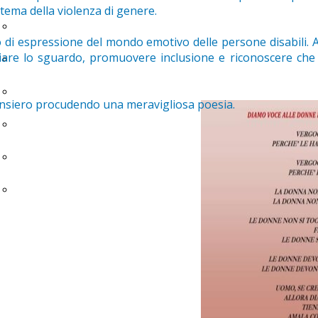
l tema della violenza di genere.
Prerequisiti al lavoro
di espressione del mondo emotivo delle persone disabili. 
iare lo sguardo, promuovere inclusione e riconoscere che 
Unified sport for all
Musicoterapia
pensiero procudendo una meravigliosa poesia.
Progetto Bebè
Ecosistemi di autonomia
Easy to read