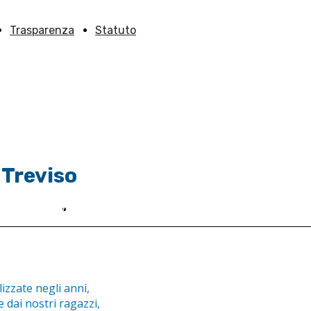
Trasparenza
Statuto
 Treviso
ieni Anffas
Contatti
eni Anffas TV
lizzate negli anni,
e dai nostri ragazzi,