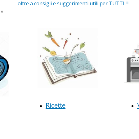
oltre a consigli e suggerimenti utili per TUTTI !!!
Prerequisiti al lavoro
Unified sport for all
Musicoterapia
Progetto Bebè
Ecosistemi di autonomia
Easy to read
Ricette