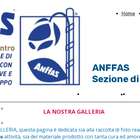
Home
ANFFAS
Sezione di
ogetti
News ed Eventi
Sost
Sosti
Spazio Aperto 2025
LA NOSTRA GALLERIA
Tempo libero
LERIA, questa pagina è dedicata sia alla raccolta di foto rea
e attività, sia del materiale prodotto con tanta cura ed amor
Autonomia